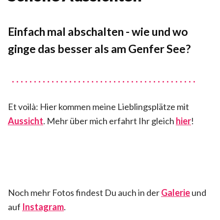
von
GENEVA
3
GIRL
.
Einfach mal abschalten - wie und wo
A
ginge das besser als am Genfer See?
p
r
i
l
2
0
Et voilà: Hier kommen meine Lieblingsplätze mit
2
1
Aussicht
. Mehr über mich erfahrt Ihr gleich
hier
!
Noch mehr Fotos findest Du auch in der
Galerie
und
auf
Instagram
.