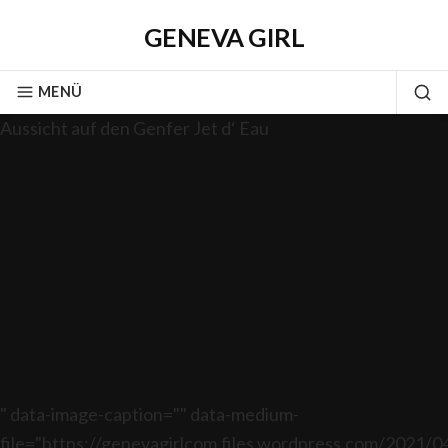
GENEVA GIRL
MENÜ
Aussicht auf den Genfer Jet d‘ Eau
" data-image-caption="" data-medium-
file="https://genevagirlcom.files.wordpress.com/2021/0