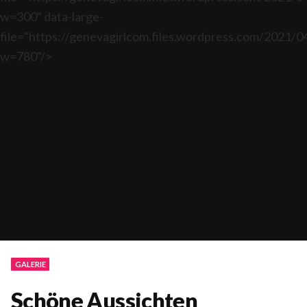
w=300" data-large-
file="https://genevagirlcom.files.wordpress.com/2021/0
w=780"/>
GALERIE
Schöne Aussichten