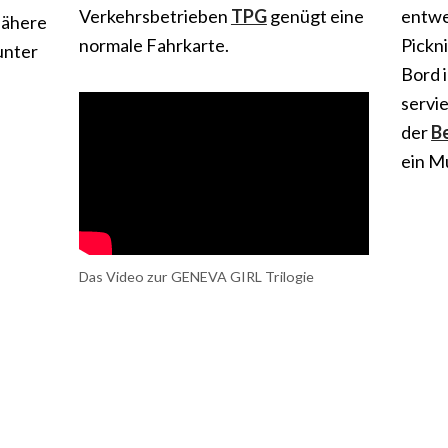
Verkehrsbetrieben
TPG
genügt eine
entwe
Nähere
normale Fahrkarte.
Pickni
unter
Bord i
servie
der
B
ein M
Das Video zur GENEVA GIRL Trilogie