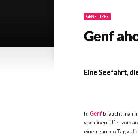
GENF TIPPS
Genf aho
von
GENEVA
6
GIRL
.
M
Eine Seefahrt, die 
ä
r
z
2
0
2
In
Genf
braucht man ni
1
von einem Ufer zum and
einen ganzen Tag auf d