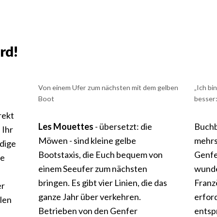
rd!
Von einem Ufer zum nächsten mit dem gelben
„Ich bi
Boot
besser:
rekt
Les Mouettes
- übersetzt: die
Buchb
 Ihr
Möwen - sind kleine gelbe
mehr
dige
Bootstaxis, die Euch bequem von
Genfe
ee
einem Seeufer zum nächsten
wunde
bringen. Es gibt vier Linien, die das
Franz
er
ganze Jahr über verkehren.
erfor
len
Betrieben von den Genfer
entsp